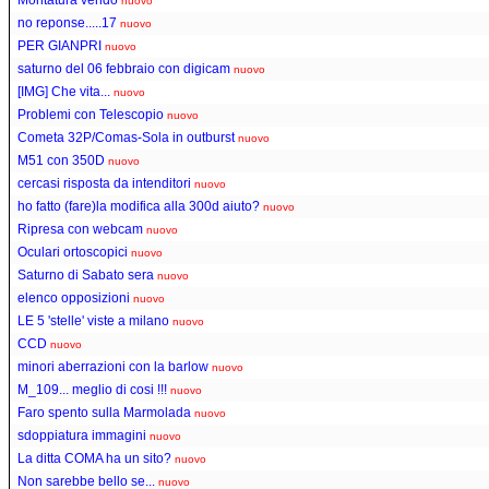
nuovo
no reponse.....17
nuovo
PER GIANPRI
nuovo
saturno del 06 febbraio con digicam
nuovo
[IMG] Che vita...
nuovo
Problemi con Telescopio
nuovo
Cometa 32P/Comas-Sola in outburst
nuovo
M51 con 350D
nuovo
cercasi risposta da intenditori
nuovo
ho fatto (fare)la modifica alla 300d aiuto?
nuovo
Ripresa con webcam
nuovo
Oculari ortoscopici
nuovo
Saturno di Sabato sera
nuovo
elenco opposizioni
nuovo
LE 5 'stelle' viste a milano
nuovo
CCD
nuovo
minori aberrazioni con la barlow
nuovo
M_109... meglio di cosi !!!
nuovo
Faro spento sulla Marmolada
nuovo
sdoppiatura immagini
nuovo
La ditta COMA ha un sito?
nuovo
Non sarebbe bello se...
nuovo