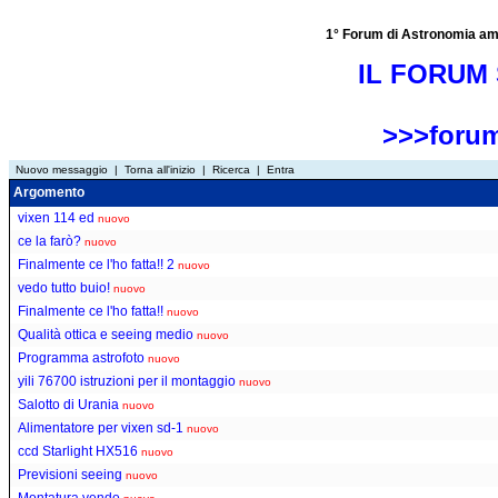
1° Forum di Astronomia amator
IL FORUM 
>>>forum
Nuovo messaggio
|
Torna all'inizio
|
Ricerca
|
Entra
Argomento
vixen 114 ed
nuovo
ce la farò?
nuovo
Finalmente ce l'ho fatta!! 2
nuovo
vedo tutto buio!
nuovo
Finalmente ce l'ho fatta!!
nuovo
Qualità ottica e seeing medio
nuovo
Programma astrofoto
nuovo
yili 76700 istruzioni per il montaggio
nuovo
Salotto di Urania
nuovo
Alimentatore per vixen sd-1
nuovo
ccd Starlight HX516
nuovo
Previsioni seeing
nuovo
Montatura vendo