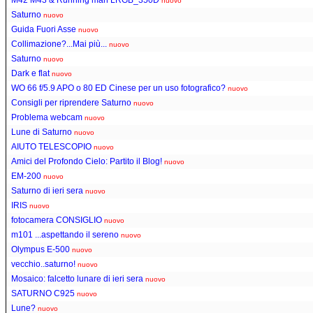
nuovo
Saturno
nuovo
Guida Fuori Asse
nuovo
Collimazione?...Mai più...
nuovo
Saturno
nuovo
Dark e flat
nuovo
WO 66 f/5.9 APO o 80 ED Cinese per un uso fotografico?
nuovo
Consigli per riprendere Saturno
nuovo
Problema webcam
nuovo
Lune di Saturno
nuovo
AIUTO TELESCOPIO
nuovo
Amici del Profondo Cielo: Partito il Blog!
nuovo
EM-200
nuovo
Saturno di ieri sera
nuovo
IRIS
nuovo
fotocamera CONSIGLIO
nuovo
m101 ...aspettando il sereno
nuovo
Olympus E-500
nuovo
vecchio..saturno!
nuovo
Mosaico: falcetto lunare di ieri sera
nuovo
SATURNO C925
nuovo
Lune?
nuovo