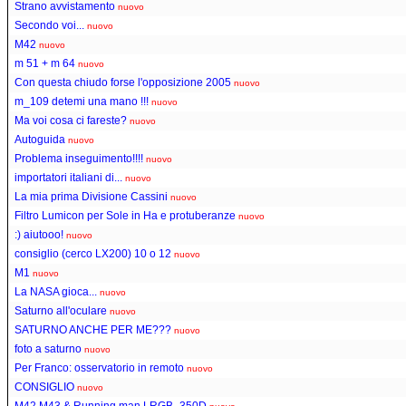
Strano avvistamento
nuovo
Secondo voi...
nuovo
M42
nuovo
m 51 + m 64
nuovo
Con questa chiudo forse l'opposizione 2005
nuovo
m_109 detemi una mano !!!
nuovo
Ma voi cosa ci fareste?
nuovo
Autoguida
nuovo
Problema inseguimento!!!!
nuovo
importatori italiani di...
nuovo
La mia prima Divisione Cassini
nuovo
Filtro Lumicon per Sole in Ha e protuberanze
nuovo
:) aiutooo!
nuovo
consiglio (cerco LX200) 10 o 12
nuovo
M1
nuovo
La NASA gioca...
nuovo
Saturno all'oculare
nuovo
SATURNO ANCHE PER ME???
nuovo
foto a saturno
nuovo
Per Franco: osservatorio in remoto
nuovo
CONSIGLIO
nuovo
M42 M43 & Running man LRGB_350D