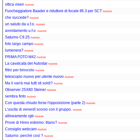
ottica vixen
nuovo
Fuocheggiatore Baader e riduttore di focale f/6.3 per SCT
nuovo
che succede?
nuovo
un saluto da u.f.o.
nuovo
avvistamento u.f.o.
nuovo
Saturno C9.25
nuovo
foto largo campo
nuovo
lumenera?
nuovo
PRIMA FOTO M42
nuovo
La cavalcata del Autostar
nuovo
filtro per binocolo
nuovo
telescopio nuovo per utente nuovo
nuovo
Ma li varrà mai tutti sti soldi?
nuovo
Observer 25X80 Steiner
nuovo
sembra finto
nuovo
Con questa chiudo forse l'opposizione (parte 2)
nuovo
L'uscita di venerdì scorso con il gruppo.
nuovo
allineamento rgb
nuovo
Prove di Hires estremo: titano?
nuovo
Consiglio webcam
nuovo
Saturno: perchè così ?
nuovo